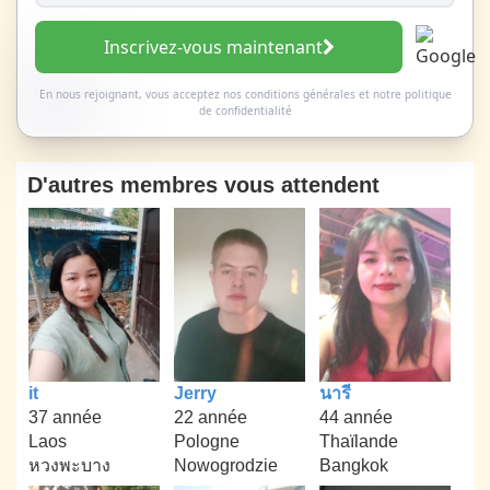
Inscrivez-vous maintenant
En nous rejoignant, vous acceptez nos
conditions générales
et
notre politique
de confidentialité
D'autres membres vous attendent
it
Jerry
นารี
37 année
22 année
44 année
Laos
Pologne
Thaïlande
หวงพะบาง
Nowogrodzie
Bangkok