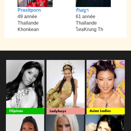
Prasitporn
กันญา
49 année
61 année
Thaïlande
Thaïlande
Khonkean
ไทยKrung Th