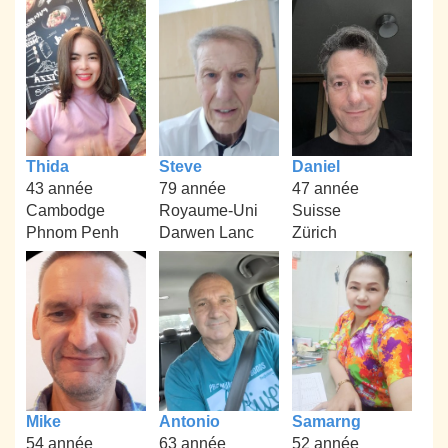
Thida
Steve
Daniel
43 année
79 année
47 année
Cambodge
Royaume-Uni
Suisse
Phnom Penh
Darwen Lanc
Zürich
Mike
Antonio
Samarng
54 année
63 année
52 année