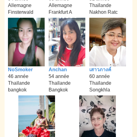
Allemagne
Allemagne
Thaïlande
Finsterwald
Frankfurt A
Nakhon Ratc
NoSmoker
Anchan
เสาวภางค์
46 année
54 année
60 année
Thaïlande
Thaïlande
Thaïlande
bangkok
Bangkok
Songkhla