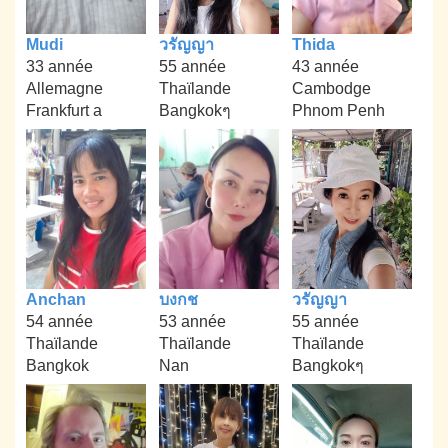
Mudi
วรัญญา
Thida
33 année
55 année
43 année
Allemagne
Thaïlande
Cambodge
Frankfurt a
Bangkokๆ
Phnom Penh
Anchan
บงกช
วรัญญา
54 année
53 année
55 année
Thaïlande
Thaïlande
Thaïlande
Bangkok
Nan
Bangkokๆ