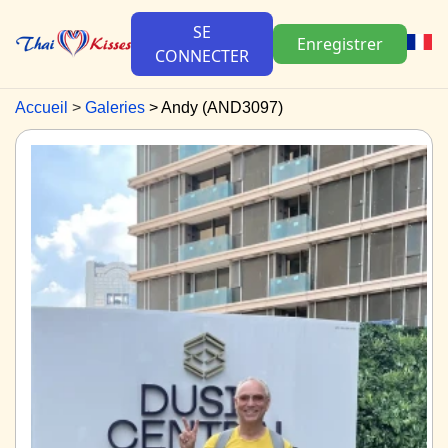
SE
Enregistrer
CONNECTER
Accueil
Galeries
Andy (AND3097)