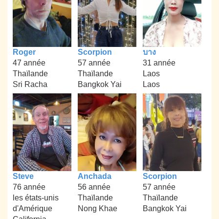
Roger
Scorpion
บาง
47 année
57 année
31 année
Thaïlande
Thaïlande
Laos
Sri Racha
Bangkok Yai
Laos
Steve
Anchada
Scorpion
76 année
56 année
57 année
les états-unis
Thaïlande
Thaïlande
d'Amérique
Nong Khae
Bangkok Yai