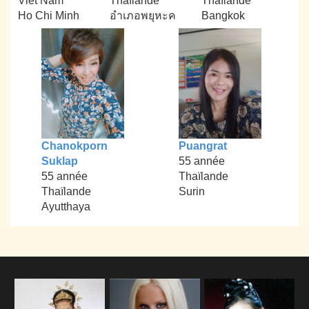
Viêt Nam
Thaïlande
Thaïlande
Ho Chi Minh
อำเภอพยุหะค
Bangkok
Chanokporn
Puangrat
Suklap
55 année
55 année
Thaïlande
Thaïlande
Surin
Ayutthaya