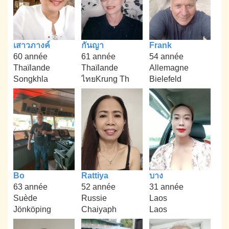
เสาวภางค์
กันญา
Frank
60 année
61 année
54 année
Thaïlande
Thaïlande
Allemagne
Songkhla
ไทยKrung Th
Bielefeld
Bo
Rattiya
บาง
63 année
52 année
31 année
Suède
Russie
Laos
Jönköping
Chaiyaph
Laos