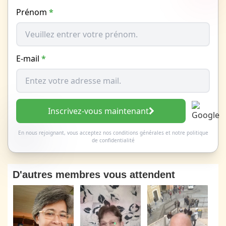
Prénom
*
E-mail
*
Inscrivez-vous maintenant
En nous rejoignant, vous acceptez nos
conditions générales
et
notre politique
de confidentialité
D'autres membres vous attendent