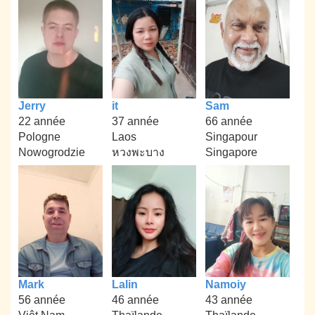
Jerry
it
Sam
22 année
37 année
66 année
Pologne
Laos
Singapour
Nowogrodzie
หวงพะบาง
Singapore
Mark
Lalin
Namoiy
56 année
46 année
43 année