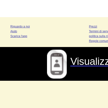
Riguardo a noi
Prezzi
Aiuto
Termini di serv
Scarica l'app
politica sulla 
Regole comuni
Visualiz