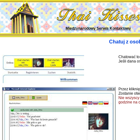
Międzynarodowy Serwis Kontaktowy
Chatuj z osob
Chatować to 
Jeśli dana o
Przez klikni
Zostanie ot
Nie wszyscy 
godzine na c