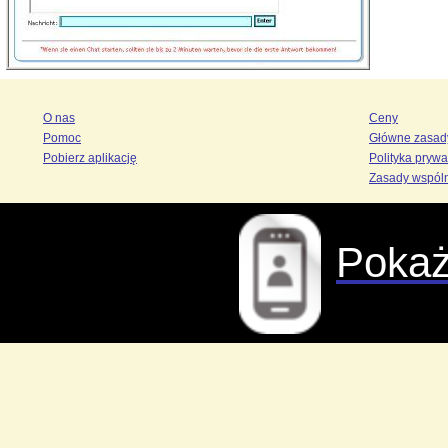
O nas
Ceny
Pomoc
Główne zasad
Pobierz aplikację
Polityka prywa
Zasady wspól
Pokaż