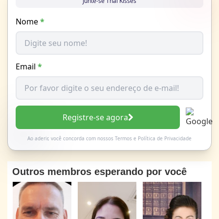
Junte-se Thai Kisses
Nome
*
Email
*
Registre-se agora
Ao aderir, você concorda com nossos
Termos
e
Política de Privacidade
Outros membros esperando por você