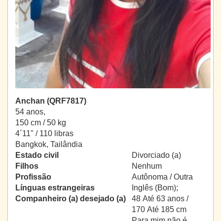
Anchan (QRF7817)
54 anos,
150 cm / 50 kg
4´11" / 110 libras
Bangkok, Tailândia
Estado civil
Divorciado (a)
Filhos
Nenhum
Profissão
Autônoma / Outra
Línguas estrangeiras
Inglês (Bom);
Companheiro (a) desejado (a)
48 Até 63 anos /
170 Até 185 cm
Para mim não é