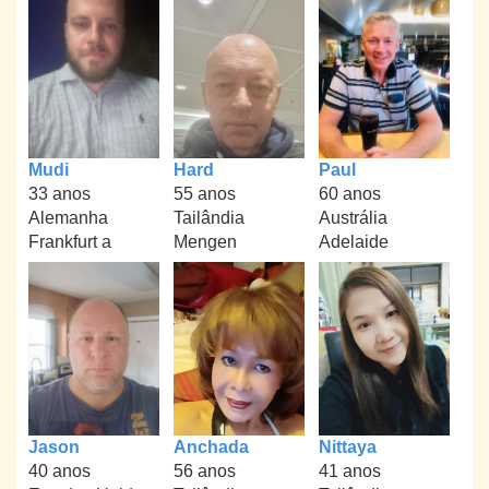
Mudi
Hard
Paul
33 anos
55 anos
60 anos
Alemanha
Tailândia
Austrália
Frankfurt a
Mengen
Adelaide
Jason
Anchada
Nittaya
40 anos
56 anos
41 anos