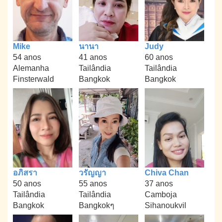
Mike
นานา
Judy
54 anos
41 anos
60 anos
Alemanha
Tailândia
Tailândia
Finsterwald
Bangkok
Bangkok
อภิสรา
วรัญญา
Chiva Chan
50 anos
55 anos
37 anos
Tailândia
Tailândia
Camboja
Bangkok
Bangkokๆ
Sihanoukvil