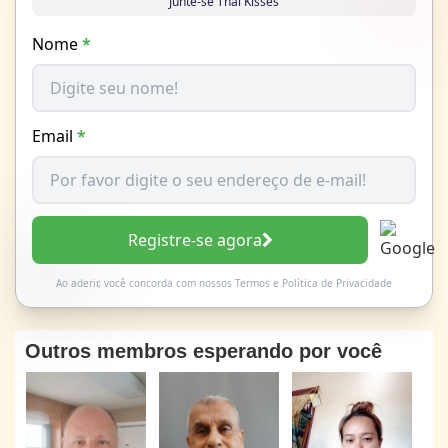
Junte-se Thai Kisses
Nome
*
Email
*
Registre-se agora
Ao aderir, você concorda com nossos
Termos
e
Política de Privacidade
Outros membros esperando por você