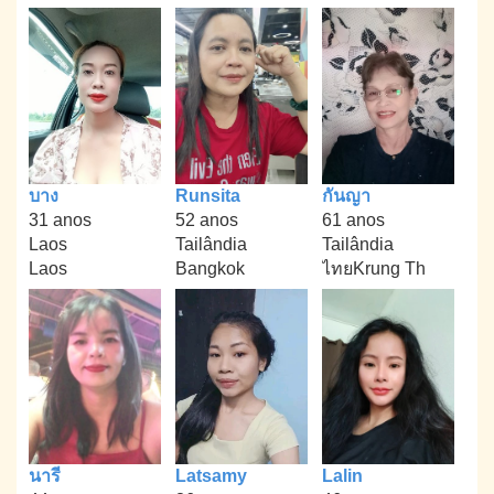
บาง
Runsita
กันญา
31 anos
52 anos
61 anos
Laos
Tailândia
Tailândia
Laos
Bangkok
ไทยKrung Th
นารี
Latsamy
Lalin