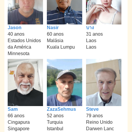
Jason
Nasir
บาง
40 anos
60 anos
31 anos
Estados Unidos
Malásia
Laos
da América
Kuala Lumpu
Laos
Minnesota
Sam
ZazaSehmus
Steve
66 anos
52 anos
79 anos
Cingapura
Turquia
Reino Unido
Singapore
Istanbul
Darwen Lanc