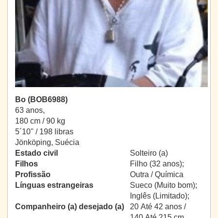
Bo (BOB6988)
63 anos,
180 cm / 90 kg
5´10" / 198 libras
Jönköping, Suécia
Estado civil
Solteiro (a)
Filhos
Filho (32 anos);
Profissão
Outra / Química
Línguas estrangeiras
Sueco (Muito bom);
Inglês (Limitado);
Companheiro (a) desejado (a)
20 Até 42 anos /
140 Até 215 cm