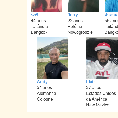
นารี
Jerry
ลำดวน
44 anos
22 anos
56 ano
Tailândia
Polónia
Tailând
Bangkok
Nowogrodzie
Bangk
Andy
blair
54 anos
37 anos
Alemanha
Estados Unidos
Cologne
da América
New Mexico