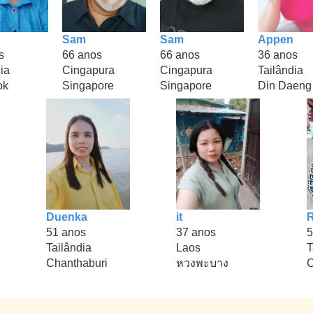
Sam
Sam
Appen
s
66 anos
66 anos
36 anos
ia
Cingapura
Cingapura
Tailândia
ok
Singapore
Singapore
Din Daeng
Duenka
it
51 anos
37 anos
5
Tailândia
Laos
T
Chanthaburi
หวงพะบาง
C