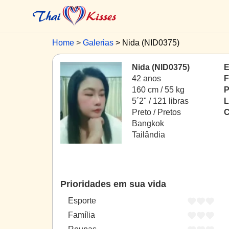
Home
Galerias
Nida (NID0375)
Nida (NID0375)
E
42 anos
F
160 cm / 55 kg
P
5´2" / 121 libras
L
Preto / Pretos
C
Bangkok
Tailândia
Prioridades em sua vida
Esporte
Família