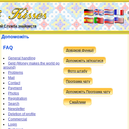
ий Служба знайомств
Допоможіть
FAQ
Довідкові функції
General handling
Допоможіть зв'язатися
Geld (Money makes the world go
around)
Фото штабу
Problems
Mail
Програма чату
Contact
Payment
Допоможіть Програма чату
Photos
Registration
Смайлики
Search
Newsletter
Deletion of profile
Commercial
Login