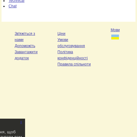
Technical
Chat
Мови
Зв'яжіться з
Ціни
нами
Умови
Допоможіть
обслуговування
Завантажити
Політика
додаток
конфіденційності
Правила спільноти
x
ння, щоб
азувати вам