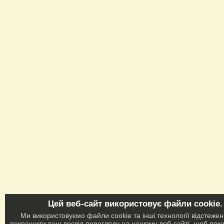
Цей веб-сайт використовує файли cookie.
Ми використовуємо файли cookie та інші технології відстеже
покращити ваш досвід перегляду на нашому веб-сайті, щоб пок