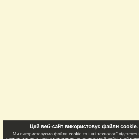
Цей веб-сайт використовує файли cookie.
Ми використовуємо файли cookie та інші технології відстеже
покращити ваш досвід перегляду на нашому веб-сайті, щоб пок