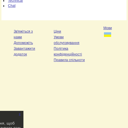
Technical
Chat
Мови
Зв'яжіться з
Ціни
нами
Умови
Допоможіть
обслуговування
Завантажити
Політика
додаток
конфіденційності
Правила спільноти
x
ння, щоб
азувати вам