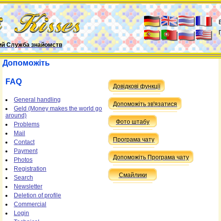
ий Служба знайомств
Допоможіть
FAQ
Довідкові функції
General handling
Допоможіть зв'язатися
Geld (Money makes the world go
around)
Фото штабу
Problems
Mail
Програма чату
Contact
Payment
Допоможіть Програма чату
Photos
Registration
Смайлики
Search
Newsletter
Deletion of profile
Commercial
Login