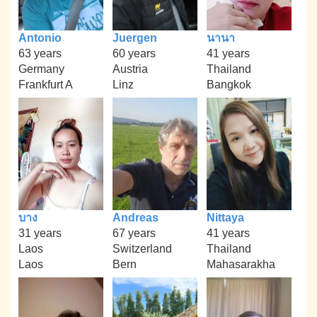
Antonio
Juergen
นานา
63 years
60 years
41 years
Germany
Austria
Thailand
Frankfurt A
Linz
Bangkok
บาง
Andreas
Nittaya
31 years
67 years
41 years
Laos
Switzerland
Thailand
Laos
Bern
Mahasarakha