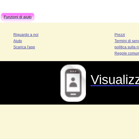
Funzioni di aiuto
Riguardo a noi
Prezzi
Aiuto
Termini di serv
Scarica l'app
politica sulla 
Regole comuni
Visualiz